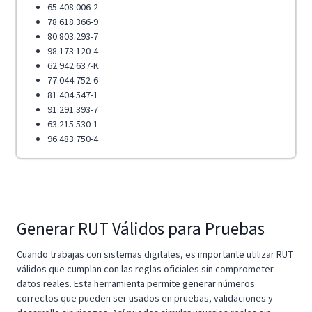
65.408.006-2
78.618.366-9
80.803.293-7
98.173.120-4
62.942.637-K
77.044.752-6
81.404.547-1
91.291.393-7
63.215.530-1
96.483.750-4
Generar RUT Válidos para Pruebas
Cuando trabajas con sistemas digitales, es importante utilizar RUT
válidos que cumplan con las reglas oficiales sin comprometer
datos reales. Esta herramienta permite generar números
correctos que pueden ser usados en pruebas, validaciones y