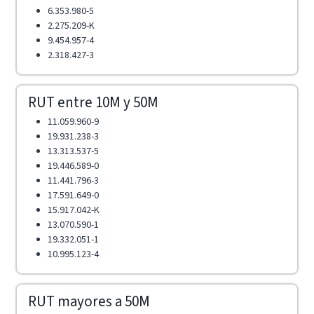
6.353.980-5
2.275.209-K
9.454.957-4
2.318.427-3
RUT entre 10M y 50M
11.059.960-9
19.931.238-3
13.313.537-5
19.446.589-0
11.441.796-3
17.591.649-0
15.917.042-K
13.070.590-1
19.332.051-1
10.995.123-4
RUT mayores a 50M