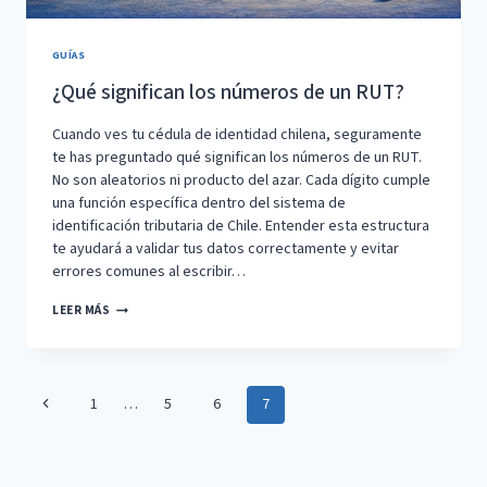
GUÍAS
¿Qué significan los números de un RUT?
Cuando ves tu cédula de identidad chilena, seguramente
te has preguntado qué significan los números de un RUT.
No son aleatorios ni producto del azar. Cada dígito cumple
una función específica dentro del sistema de
identificación tributaria de Chile. Entender esta estructura
te ayudará a validar tus datos correctamente y evitar
errores comunes al escribir…
¿QUÉ
LEER MÁS
SIGNIFICAN
LOS
NÚMEROS
Navegación
Página
DE
1
…
5
6
7
de
UN
anterior
RUT?
página